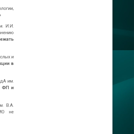
логии,
»
. И.И.
анению
ежать
ослых и
кции в
едА им.
с ФП и
. В.А.
НМО не