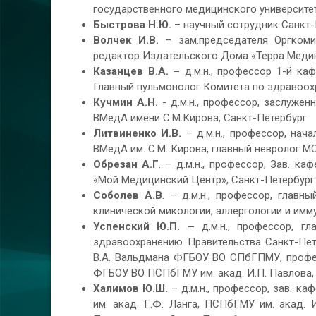
государственного медицинского университет
Быстрова Н.Ю.
– научный сотрудник Санкт-
Волчек И.В.
– зам.председателя Оргкоми
редактор Издательского Дома «Терра Медик
Казанцев В.А. –
д.м.н., профессор 1-й ка
Главный пульмонолог Комитета по здравоо
Кучмин А.Н. -
д.м.н., профессор, заслуже
ВМедА имени С.М.Кирова, Санкт-Петербург
Литвиненко И.В.
– д.м.н., профессор, нач
ВМедА им. С.М. Кирова, главный невролог М
Обрезан А.Г
. – д.м.н., профессор, Зав. 
«Мой Медицинский Центр», Санкт-Петербург
Соболев А.В
. – д.м.н., профессор, глав
клинической микологии, аллергологии и имм
Успенский Ю.П. –
д.м.н., профессор, г
здравоохранению Правительства Санкт-Пет
В.А. Вальдмана ФГБОУ ВО СПбГПМУ, профес
ФГБОУ ВО ПСПбГМУ им. акад. И.П. Павлова,
Халимов Ю.Ш.
– д.м.н., профессор, зав. к
им. акад. Г.Ф. Ланга, ПСПбГМУ им. акад.