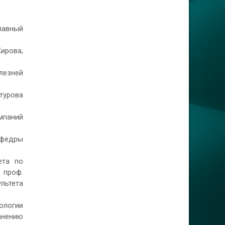
лавный
ирова,
лезней
турова
мпаний
афедры
ета по
 проф.
льтета
иологии
анению