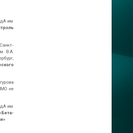
едА им.
нтроль
 Санкт-
. В.А.
рбург,
еского
турова
НМО не
едА им.
«Бета-
ми»