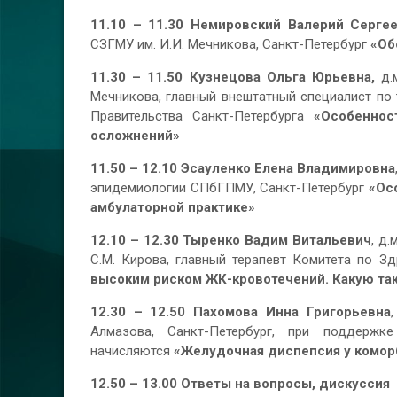
11.10 – 11.30 Немировский Валерий Серге
СЗГМУ им. И.И. Мечникова, Санкт-Петербург
«Об
11.30 – 11.50
Кузнецова Ольга Юрьевна,
д.
Мечникова, главный внештатный специалист по
Правительства Санкт-Петербурга
«Особеннос
осложнений»
11.50 – 12.10
Эсауленко Елена Владимировна
эпидемиологии СПбГПМУ, Санкт-Петербург
«Ос
амбулаторной практике»
12.10 – 12.30
Тыренко Вадим Витальевич
, д
С.М. Кирова, главный терапевт Комитета по З
высоким риском ЖК-кровотечений. Какую так
12.30 – 12.50
Пахомова Инна Григорьевна
Алмазова, Санкт-Петербург, при поддерж
начисляются
«Желудочная диспепсия у комор
12.50 – 13.00 Ответы на вопросы, дискуссия