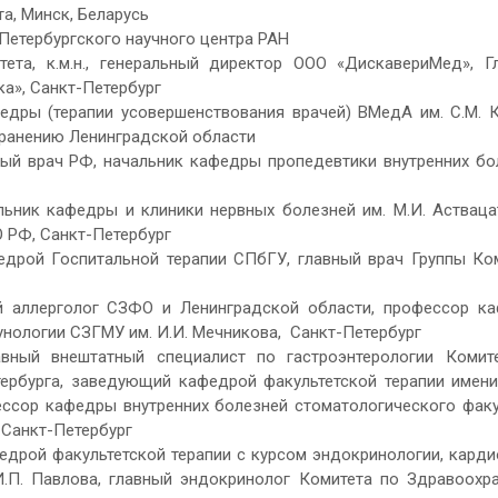
а, Минск, Беларусь
Петербургского научного центра РАН
тета, к.м.н., генеральный директор ООО «ДискавериМед», Г
а», Санкт-Петербург
федры (терапии усовершенствования врачей) ВМедА им. С.М. К
хранению Ленинградской области
нный врач РФ, начальник кафедры пропедевтики внутренних бо
альник кафедры и клиники нервных болезней им. М.И. Астваца
О РФ, Санкт-Петербург
кафедрой Госпитальной терапии СПбГУ, главный врач Группы Ко
ный аллерголог СЗФО и Ленинградской области, профессор к
унологии СЗГМУ им. И.И. Мечникова, Санкт-Петербург
лавный внештатный специалист по гастроэнтерологии Комит
ербурга, заведующий кафедрой факультетской терапии имени
сор кафедры внутренних болезней стоматологического факу
 Санкт-Петербург
афедрой факультетской терапии с курсом эндокринологии, кард
 И.П. Павлова, главный эндокринолог Комитета по Здравоохр