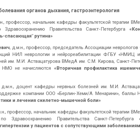
аболевания органов дыхания, гастроэнтерология
м.н., профессор, начальник кафедры факультетской терапии ВМ
о Здравоохранению Правительства Санкт-Петербурга
«Ко
нь-спасающая" рутина»
евич
, д.м.н., профессор, председатель Ассоциации неврологов
ующий НИЛ неврологии и нейрореабилитации ФГБУ «НМИЦ им
й им. М.И. Аствацатурова ВМедА им. С.М. Кирова, Санкт-Пете
ы НМО не начисляются
«
Вторичная профилактика ишемич
, д.м.н., доцент кафедры нервных болезней им. М.И. Астваца
 поддержке компании ООО «Берлин-Хеми/А. Менарини», баллы 
стики и лечения скелетно-мышечной боли»
.м.н., профессор, начальник кафедры факультетской терапии ВМ
 по Здравоохранению Правительства Санкт-Петербурга
 гипертензии у пациентов с сопутствующими заболевания