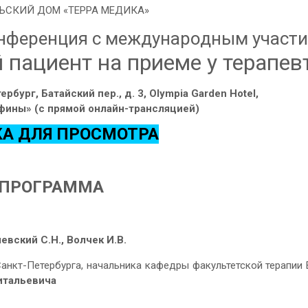
ЬСКИЙ ДОМ «ТЕРРА МЕДИКА»
онференция с международным участ
 пациент на приеме у терапев
бург, Батайский пер., д. 3, Olympia Garden Hotel,
фины» (с прямой онлайн-трансляцией)
А ДЛЯ ПРОСМОТРА
ПРОГРАММА
евский С.Н., Волчек И.В.
Санкт-Петербурга, начальника кафедры факультетской терапии
итальевича