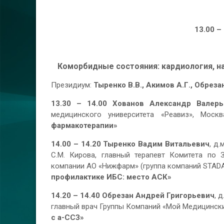
13.00 –
Коморбидные состояния: кардиология, н
Президиум:
Тыренко В.В., Акимов А.Г., Обрезан
13.30 – 14.00
Хованов Александр Валер
медицинского университета «Реавиз», Мос
фармакотерапии»
14.00 – 14.20
Тыренко Вадим Витальевич
, д
С.М. Кирова, главный терапевт Комитета по 
компании АО «Нижфарм» (группа компаний STAD
профилактике ИБС: место АСК»
14.20 – 14.40
Обрезан Андрей Григорьевич
, 
главный врач Группы Компаний «Мой Медицински
с а-ССЗ»