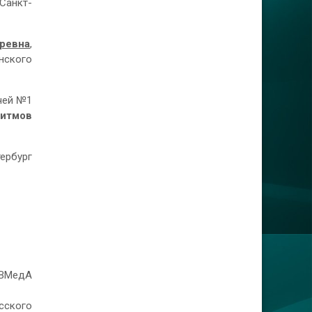
Санкт-
ревна
,
нского
ачей №1
ритмов
ербург
 ВМедА
сского