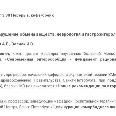
 13.30 Перерыв, кофе-брейк
арушение обмена веществ, неврология и гастроэнтерол
 А.Г., Волчек И.В.
ьевич,
к.м.н., доцент кафедры внутренних болезней Моско
ква
«Современная энтеросорбция - фундамент рациона
.м.н., профессор, начальник кафедры факультетской терапии ВМ
Здравоохранению Правительства Санкт-Петербурга, при под
A), баллы НМО не начисляются
«Новые рекомендации по вто
д.м.н., профессор, заведующий кафедрой Госпитальной терапии
й Центр», Санкт-Петербург
«Цели курации коморбидного па