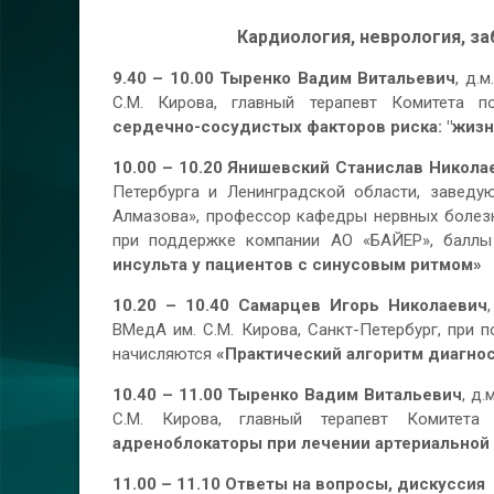
Кардиология, неврология, з
9.40 – 10.00
Тыренко Вадим Витальевич
, д.
С.М. Кирова, главный терапевт Комитета п
сердечно-сосудистых факторов риска: "жиз
10.00 – 10.20
Янишевский Станислав Никола
Петербурга и Ленинградской области, завед
Алмазова», профессор кафедры нервных болезне
при поддержке компании АО «БАЙЕР», балл
инсульта у пациентов с синусовым ритмом»
10.20 – 10.40
Самарцев Игорь Николаевич
ВМедА им. С.М. Кирова, Санкт-Петербург, при
начисляются
«Практический алгоритм диагно
10.40 – 11.00
Тыренко Вадим Витальевич
, д
С.М. Кирова, главный терапевт Комитета
адреноблокаторы при лечении артериальной
11.00 – 11.10 Ответы на вопросы, дискуссия