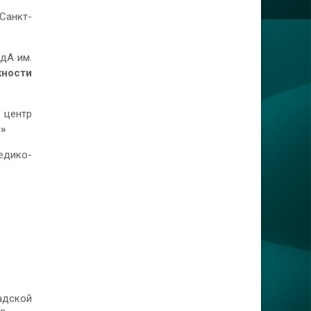
Санкт-
едА им.
ности
й центр
и»
едико-
адской