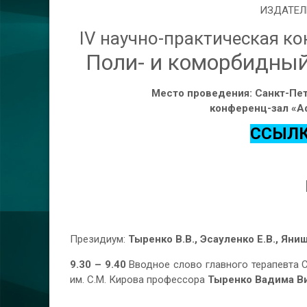
ИЗДАТЕЛ
IV научно-практическая к
Поли- и коморбидный
Место проведения: Санкт-Петер
конференц-зал «А
ССЫЛК
Президиум:
Тыренко В.В.,
Эсауленко Е.В.,
Яниш
9.30 – 9.40
Вводное слово главного терапевта 
им. С.М. Кирова профессора
Тыренко Вадима В