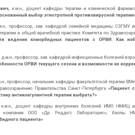
евич,
к.м.н., доцент кафедры терапии и клинической фармако
основанный выбор этиотропной противовирусной терапии
м.н., профессор, зав. кафедрой семейной медицины СЗГМУ им
 терапии и общей врачебной практике Комитета по Здравоохр
ти ведения коморбидных пациентов с ОРВИ. Как изб
, д.м.н., профессор, зав. кафедрой инфекционных болезней взр
обенности ОРВИ текущего сезона и возможности их корре
.м.н., профессор, начальник кафедры факультетской терапии ВМ
дравоохранению Правительства Санкт-Петербурга
«Пациент 
тику антикоагулянтной терапии выбрать?»
, к.м.н., доцент кафедры внутренних болезней ИМО НМИЦ им
ке компании ООО «Др. Редди'с Лабораторис», баллы 
бидного пациента»