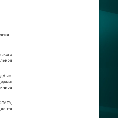
огия
вского
льной
едА им.
держке
ричной
 СПбГУ,
циента