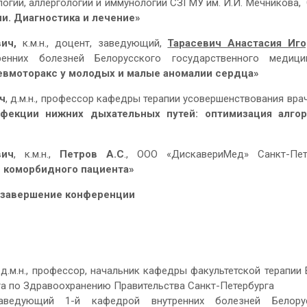
огии, аллергологии и иммунологии СЗГМУ им. И.И. Мечникова,
и. Диагностика и лечение»
вич,
к.м.н., доцент, заведующий,
Тарасевич Анастасия Иго
ренних болезней Белорусского государственного медици
евмоторакс у молодых и малые аномалии сердца»
ч
, д.м.н., профессор кафедры терапии усовершенствования вр
фекции нижних дыхательных путей: оптимизация алго
вич
, к.м.н.,
Петров А.С
., ООО «ДискавериМед» Санкт-Пет
 коморбидного пациента»
, завершение конференции
д.м.н., профессор, начальник кафедры факультетской терапии
та по Здравоохранению Правительства Санкт-Петербурга
аведующий 1-й кафедрой внутренних болезней Белору