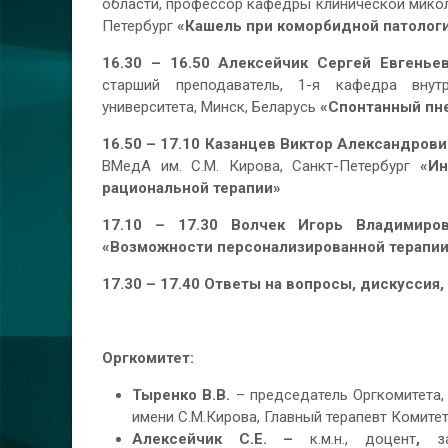
области, профессор кафедры клинической микол
Петербург
«Кашель при коморбидной патологи
16.30 – 16.50 Алексейчик Сергей Евгенье
старший преподаватель, 1-я кафедра внут
университета, Минск, Беларусь
«Спонтанный пн
16.50 – 17.10 Казанцев Виктор Александрови
ВМедА им. С.М. Кирова, Санкт-Петербург
«Ин
рациональной терапии»
17.10 – 17.30
Волчек Игорь Владимиро
«Возможности персонализированной терапии
17.30 – 17.40
Ответы на вопросы, дискуссия
Оргкомитет:
Тыренко В.В.
– председатель Оргкомитета, 
имени С.М.Кирова, Главный терапевт Комите
Алексейчик С.Е. –
к.м.н., доцент
,
з