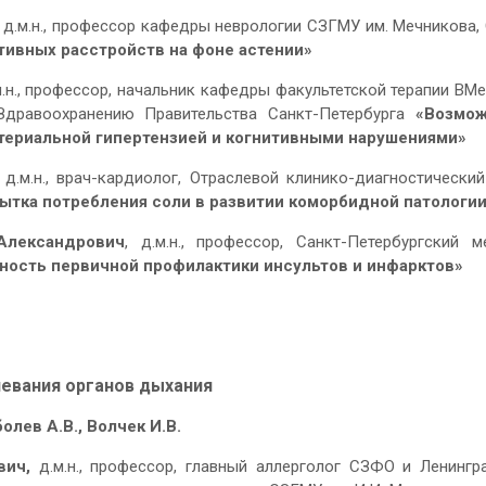
,
д.м.н., профессор кафедры неврологии СЗГМУ им. Мечникова, 
тивных расстройств на фоне астении»
.м.н., профессор, начальник кафедры факультетской терапии ВМ
 Здравоохранению Правительства Санкт-Петербурга
«Возмож
ртериальной гипертензией и когнитивными нарушениями»
,
д.м.н., врач-кардиолог, Отраслевой клинико-диагностически
ытка потребления соли в развитии коморбидной патологи
Александрович
, д.м.н., профессор, Санкт-Петербургский м
ность первичной профилактики инсультов и инфарктов»
евания органов дыхания
болев А.В., Волчек И.В.
вич,
д.м.н., профессор, главный аллерголог СЗФО и Ленингр