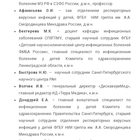
болезням МЗ РФ в СЗФО России, д.м.н., профессор
Афанасьева О.И.
– зав. отделением респираторных
вирусных инфекций у детей, ФГБУ НИИ гриппа им. А.А.
Смородинцева Минздрава России, д.м.н.
Бехтерева М.К
.
–
доцент кафедры инфекционных
заболеваний СПбГПМУ, старший научный сотрудник ФГБУ
«Детский научно-клинический центр инфекционных болезней
ФМБА России», главный специалист по инфекционным
болезням у детей Комитета по здравоохранению
Ленинградской области, к.м.н.
Быстрова Н.Ю.
– научный сотрудник Санкт-Петербургского
научного центра РАН
Волчек И.В.
– генеральный директор «ДискавериМед»,
главный редактор ИД «Терра Медика», к.м.н.
Дондурей Е.А.
– главный внештатный специалист по
инфекционным болезням у детей Комитета по
здравоохранению Правительства Санкт-Петербурга, старший
научный сотрудник отделения респираторных вирусных
инфекций у детей ФГБУ НИИ гриппа им. А.А. Смородинцева
Минздрава России, к.м.н.