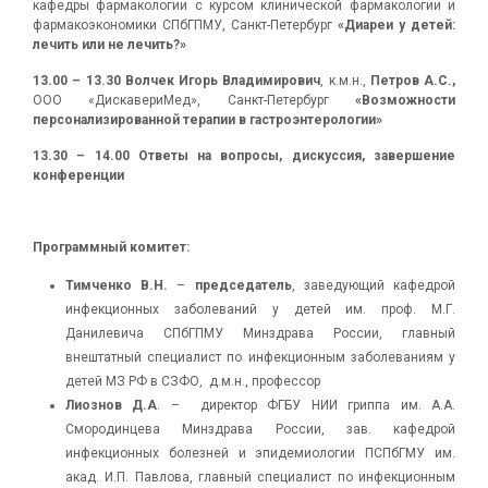
кафедры фармакологии с курсом клинической фармакологии и
фармакоэкономики СПбГПМУ, Санкт-Петербург
«Диареи у детей:
лечить или не лечить?»
13.00 – 13.30
Волчек Игорь Владимирович
, к.м.н.,
Петров А.С.,
ООО «ДискавериМед», Санкт-Петербург
«Возможности
персонализированной терапии в гастроэнтерологии»
13.30 – 14.00 Ответы на вопросы, дискуссия, завершение
конференции
Программный комитет:
Тимченко В.Н.
–
председатель
, заведующий кафедрой
инфекционных заболеваний у детей им. проф. М.Г.
Данилевича СПбГПМУ Минздрава России, главный
внештатный специалист по инфекционным заболеваниям у
детей МЗ РФ в СЗФО, д.м.н., профессор
Лиознов Д.А
. – директор ФГБУ НИИ гриппа им. А.А.
Смородинцева Минздрава России, зав. кафедрой
инфекционных болезней и эпидемиологии ПСПбГМУ им.
акад. И.П. Павлова, главный специалист по инфекционным