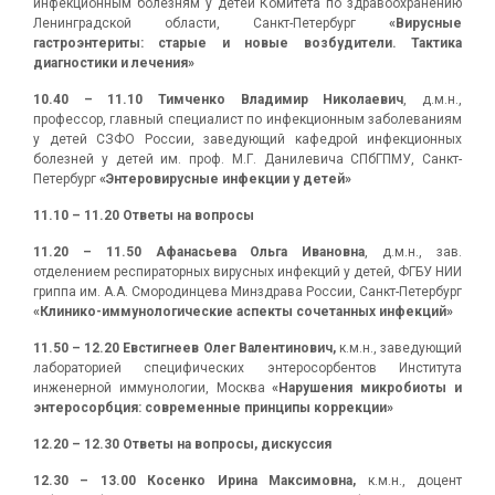
инфекционным болезням у детей Комитета по здравоохранению
Ленинградской области, Санкт-Петербург
«Вирусные
гастроэнтериты: старые и новые возбудители. Тактика
диагностики и лечения»
10.40 – 11.10
Тимченко Владимир Николаевич
, д.м.н.,
профессор, главный специалист по инфекционным заболеваниям
у детей СЗФО России, заведующий кафедрой инфекционных
болезней у детей им. проф. М.Г. Данилевича СПбГПМУ, Санкт-
Петербург
«Энтеровирусные инфекции у детей»
11.10 – 11.20 Ответы на вопросы
11.20 – 11.50
Афанасьева Ольга Ивановна
, д.м.н., зав.
отделением респираторных вирусных инфекций у детей, ФГБУ НИИ
гриппа им. А.А. Смородинцева Минздрава России, Санкт-Петербург
«Клинико-иммунологические аспекты сочетанных инфекций»
11.50 – 12.20
Евстигнеев Олег Валентинович,
к.м.н., заведующий
лабораторией специфических энтеросорбентов Института
инженерной иммунологии, Москва
«Нарушения микробиоты и
энтеросорбция: современные принципы коррекции»
12.20 – 12.30 Ответы на вопросы, дискуссия
12.30 – 13.00 Косенко Ирина Максимовна,
к.м.н., доцент