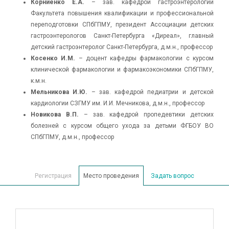
Корниенко Е.А.
– зав. кафедрой гастроэнтерологии
Факультета повышения квалификации и профессиональной
переподготовки СПбГПМУ, президент Ассоциации детских
гастроэнтерологов Санкт-Петербурга «Диреал», главный
детский гастроэнтеролог Санкт-Петербурга, д.м.н., профессор
Косенко И.М.
– доцент кафедры фармакологии с курсом
клинической фармакологии и фармакоэкономики СПбГПМУ,
к.м.н.
Мельникова И.Ю.
– зав. кафедрой педиатрии и детской
кардиологии СЗГМУ им. И.И. Мечникова, д.м.н., профессор
Новикова В.П.
– зав. кафедрой пропедевтики детских
болезней с курсом общего ухода за детьми ФГБОУ ВО
СПбГПМУ, д.м.н., профессор
Регистрация
Место проведения
Задать вопрос