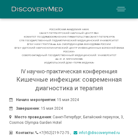
РОССИЙСКАЯ АКАДЕМИЯ НАУК
САНКТ-ПЕТРБУРГСКИЙ НАУЧНЫЙ ЦЕНТР РАН
КОМИТЕТ ПО ЗДРАВООХРАНЕНИЮ ПРАВИТЕЛЬСТВА САНКТ-ПЕТЕРБУРГА
СПб ГОСУДАРСТВЕННЫЙ ПЕДИАТРИЧЕСКИЙ МЕДИЦИНСКИЙ УНИВЕРСИТЕТ
ФГБУ НИИ ГРИППА им. А.А. СМОРОДИНЦЕВА МИНЗДРАВА РОССИИ
ФГБУ «ДЕТСКИЙ НАУЧНО-КЛИНИЧЕСКИЙ ЦЕНТР ИНФЕКЦИОННЫХ БОЛЕЗНЕЙ ФМБА
РОССИИ»
СЕВЕРО-ЗАПАДНЫЙ ГОСУДАРСТВЕННЫЙ МЕДИЦИНСКИЙ УНИВЕРСИТЕТ
им. И. И. МЕЧНИКОВА
ИЗДАТЕЛЬСКИЙ ДОМ «ТЕРРА МЕДИКА»
IV научно-практическая конференция
Кишечные инфекции: современная
диагностика и терапия
Начало мероприятия:
15 мая 2024
Завершение:
15 мая 2024
Место проведения:
Санкт-Петербург
,
Батайский переулок, 3
,
Cosmos Olympia Garden Hotel
Контакты:
+7(952)219-72-75
info1@discoverymed.ru