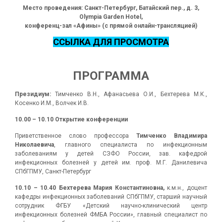
Место проведения: Санкт-Петербург, Батайский пер., д. 3,
Olympia Garden Hotel,
конференц-зал «Афины» (с прямой онлайн-трансляцией)
ССЫЛКА ДЛЯ ПРОСМОТРА
ПРОГРАММА
Президиум:
Тимченко В.Н., Афанасьева О.И., Бехтерева М.К.,
Косенко И.М., Волчек И.В.
10.00 – 10.10 Открытие конференции
Приветственное слово профессора
Тимченко Владимира
Николаевича
, главного специалиста по инфекционным
заболеваниям у детей СЗФО России, зав. кафедрой
инфекционных болезней у детей им. проф. М.Г. Данилевича
СПбГПМУ, Санкт-Петербург
10.10 – 10.40
Бехтерева Мария Константиновна,
к.м.н., доцент
кафедры инфекционных заболеваний СПбГПМУ, старший научный
сотрудник ФГБУ «Детский научно-клинический центр
инфекционных болезней ФМБА России», главный специалист по