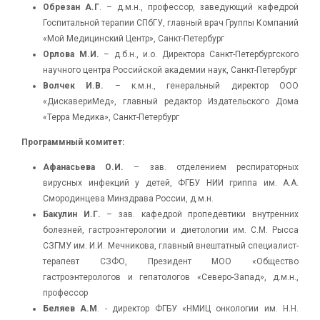
Обрезан А.Г
. – д.м.н., профессор, заведующий кафедрой
Госпитальной терапии СПбГУ, главный врач Группы Компаний
«Мой Медицинский Центр», Санкт-Петербург
Орлова М.И.
– д.б.н., и.о. Директора Санкт-Петербургского
научного центра Российской академии наук, Санкт-Петербург
Волчек И.В.
– к.м.н., генеральный директор ООО
«ДискавериМед», главный редактор Издательского Дома
«Терра Медика», Санкт-Петербург
Программный комитет
:
Афанасьева О.И.
– зав. отделением респираторных
вирусных инфекций у детей, ФГБУ НИИ гриппа им. А.А.
Смородинцева Минздрава России, д.м.н.
Бакулин И.Г.
– зав. кафедрой пропедевтики внутренних
болезней, гастроэнтерологии и диетологии им. С.М. Рысса
СЗГМУ им. И.И. Мечникова, главный внештатный специалист-
терапевт СЗФО, Президент МОО «Общество
гастроэнтерологов и гепатологов «Северо-Запад», д.м.н.,
профессор
Беляев А.М
. - директор ФГБУ «НМИЦ онкологии им. Н.Н.