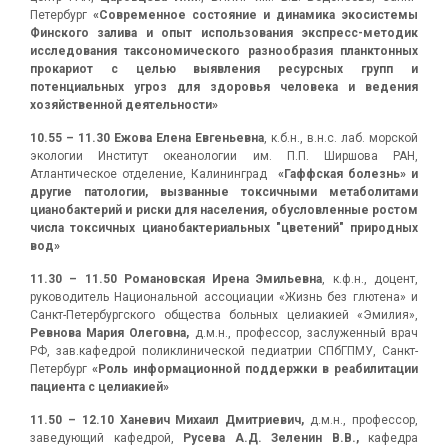
Петербург
«Современное состояние и динамика экосистемы
Финского залива и опыт использования экспресс-методик
исследования таксономического разнообразия планктонных
прокариот с целью выявления ресурсных групп и
потенциальных угроз для здоровья человека и ведения
хозяйственной деятельности»
10.55 – 11.30 Ежова Елена Евгеньевна
, к.б.н., в.н.с. лаб. морской
экологии Институт океанологии им. П.П. Ширшова РАН,
Атлантическое отделение, Калининград
«Гаффская болезнь» и
другие патологии, вызванные токсичными метаболитами
цианобактерий и риски для населения, обусловленные ростом
числа токсичных цианобактериальных "цветений" природных
вод»
11.30 – 11.50 Романовская Ирена Эмильевна
, к.ф.н., доцент,
руководитель Национальной ассоциации «Жизнь без глютена» и
Санкт-Петербургского общества больных целиакией «Эмилия»,
Ревнова Мария Олеговна,
д.м.н., профессор, заслуженный врач
РФ, зав.кафедрой поликлинической педиатрии СПбГПМУ, Санкт-
Петербург
«Роль информационной поддержки в реабилитации
пациента с целиакией»
11.50 – 12.1
0 Ханевич Михаил Дмитриевич,
д.м.н., профессор,
заведующий кафедрой,
Русева А.Д. Зеленин В.В.,
кафедра