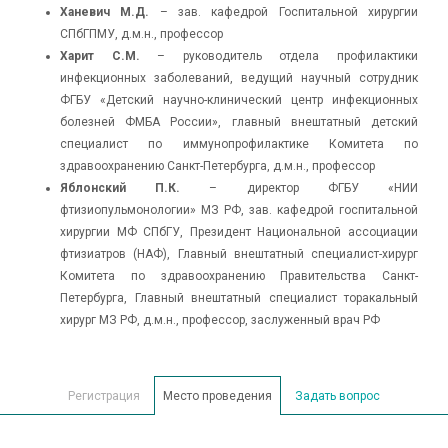
Ханевич М.Д.
– зав. кафедрой Госпитальной хирургии
СПбГПМУ, д.м.н., профессор
Харит С.М.
– руководитель отдела профилактики
инфекционных заболеваний, ведущий научный сотрудник
ФГБУ «Детский научно-клинический центр инфекционных
болезней ФМБА России», главный внештатный детский
специалист по иммунопрофилактике Комитета по
здравоохранению Санкт-Петербурга, д.м.н., профессор
Яблонский П.К.
– директор ФГБУ «НИИ
фтизиопульмонологии» МЗ РФ, зав. кафедрой госпитальной
хирургии МФ СПбГУ, Президент Национальной ассоциации
фтизиатров (НАФ), Главный внештатный специалист-хирург
Комитета по здравоохранению Правительства Санкт-
Петербурга, Главный внештатный специалист торакальный
хирург МЗ РФ, д.м.н., профессор, заслуженный врач РФ
Регистрация
Место проведения
Задать вопрос