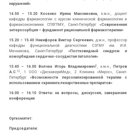
нарушений»
14.50 – 15.20
Косенко Ирина Максимовна,
к.м.н., доцент
кафедры фармакологии с курсом клинической фармакологии и
фармакоэкономики СПбГПМУ, Санкт-Петербург
«Современная
энтеросорбция – фундамент рациональной фармакотерапии»
15.20
–
15.40
Никифоров Виктор Сергеевич
, д.м.н., профессор
кафедры функциональной диагностики СЗГМУ им. И.И.
Мечникова, Санкт-Петербург
«Постковидный синдром и
коморбидная сердечно-сосудистая патология»
1
15.40 – 16.00
Волчек Игорь Владимирович
, к.м.н.,
Петров
1,2
А.С
.
, 1 ООО «ДискавериМед», 2 Клиника «Мирос», Санкт-
Петербург
«Возможности персонализированной терапии с
использованием скрининга лекарственных препаратов»
16.00 – 16.10
Ответы на вопросы, дискуссия
, завершение
конференции
Оргкомитет:
Председатели: