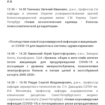
И.В.
13.30
–
14.00
Ткаченко Евгений Иванович
, д.м.н., профессор 2-й
кафедры и клиники (терапии усовершенствования врачей)
Военно-медицинской академии имени С.М. Кирова, Санкт-
Петербург
«Новая нозологическая единица - болезнь
психосоматической дезадаптации»
«Последствия новой коронавирусной инфекции и вакцинации
от
COVID
-19 для пациентов и системы здравоохранения»
14.00
–
14.20 Лавинский Юрий Христофорович,
к.м.н., Беверли
Хиллс, Калифорния, США
«Уровень общих и анти-спайк антител
после вакцинации для предупреждения
COVID-19 и
ассоциация с уровнем иммуноглобулинов, показателями
электрофореза белков и легких цепей в неотобранной
когорте 2000-2025»
14.20
–
14.
50 Рищук Сергей Владимирович,
д.м.н., профессор
кафедры акушерства и гинекологии им. С.Н. Давыдова СЗГМУ им.
И.И. Мечникова, профессор кафедры эндокринологии и
клинических дисциплин Санкт-Петербургского медико-
социального института (Санкт-Петербург)
«Новая коронавируснвя
инфекция (
COVID-19) и потенциальные риски репродуктивных