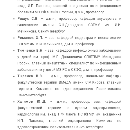
акад. И.П. Павлова, главный специалист по инфекционным
болезням МЗ РФ в СЗФО России, д.м.н., профессор
Рищук С.В.
– д.м.н., профессор кафедры акушерства и
гинекологии имени С.Н.Давыдова, СЗГМУ им. И.И.
Мечникова, Санкт-Петербург
Романюк Ф.П.
– зав. кафедрой педиатрии и неонатологии
СЗГМУ им. И.И. Мечникова, д.м.н., профессор
Тимченко В.Н.
– зав. кафедрой инфекционных заболеваний
у детей им. проф. М.Г. Данилевича СПбГПМУ Минздрава
России, главный внештатный специалист по инфекционным
заболеваниям у детей МЗ РФ в СЗФО, д.м.н., профессор
Тыренко В.В.
– д.м.н., профессор, начальник кафедры
факультетской терапии ВМедА имени С.М.Кирова, главный
терапевт Комитета по здравоохранению Правительства
Санкт-Петербурга
Халимов Ю.Ш.
– д.м.н., профессор, зав. кафедрой
факультетской терапии с курсом эндокринологии,
кардиологии им. акад. Г.Ф. Ланга, ПСПбГМУ им. академика
И.П. Павлова, главный эндокринолог Комитета по
здравоохранению Правительства Санкт-Петербурга