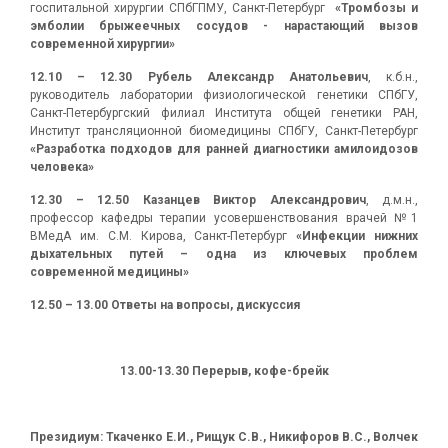
госпитальной хирургии СПбГПМУ, Санкт-Петербург
«Тромбозы и
эмболии брыжеечных сосудов - нарастающий вызов
современной хирургии»
12.10 – 12.30 Рубель Александр Анатольевич
, к.б.н.,
руководитель лаборатории физиологической генетики СПбГУ,
Санкт-Петербургский филиал Института общей генетики РАН,
Институт трансляционной биомедицины СПбГУ, Санкт-Петербург
«Разработка подходов для ранней диагностики амилоидозов
человека»
12.30 – 12.50
Казанцев Виктор Александрович
, д.м.н.,
профессор кафедры терапии усовершенствования врачей №1
ВМедА им. С.М. Кирова, Санкт-Петербург
«Инфекции нижних
дыхательных путей – одна из ключевых проблем
современной медицины»
12.50 – 13.00
Ответы на вопросы, дискуссия
13.00-13.30
Перерыв, кофе-брейк
Президиум:
Ткаченко Е.И.,
Рищук С.В.,
Никифоров В.С., Волчек