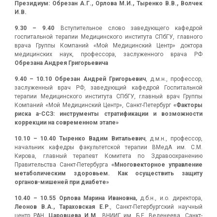
Президиум:
Обрезан А.Г.
, Орлова М.И., Тыренко В.В., Волчек
И.В.
9.30 – 9.40
Вступительное слово заведующего кафедрой
госпитальной терапии Медицинского института СПбГУ, главного
врача Группы Компаний «Мой Медицинский Центр» доктора
медицинских наук, профессора, заслуженного врача РФ
Обрезана Андрея Григорьевича
9.40 – 10.10 Обрезан Андрей Григорьевич
, д.м.н., профессор,
заслуженный врач РФ, заведующий кафедрой Госпитальной
терапии Медицинского института СПбГУ, главный врач Группы
Компаний «Мой Медицинский Центр», Санкт-Петербург
«Факторы
риска а-ССЗ: инструменты стратификации и возможности
коррекции на современном этапе»
10.10 – 10.40 Тыренко Вадим Витальевич
, д.м.н., профессор,
начальник кафедры факультетской терапии ВМедА им. С.М.
Кирова, главный терапевт Комитета по Здравоохранению
Правительства Санкт-Петербурга
«Многовекторное управление
метаболическим здоровьем. Как осуществить защиту
органов-мишеней при диабете»
10.40 – 10.55 Орлова Марина Ивановна,
д.б.н., и.о. директора,
Леонов В.А., Тараховская Е.Р
., Санкт-Петербургский научный
центр РАН,
Царовцева И.М
., ВНИИГ им. Б.Е. Веденеева, Санкт-