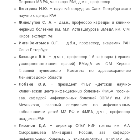
Петрова» МЗ РФ, член-корр. РАН, д.м.н., профессор
Быстрова Н.Ю.
– научный сотрудник Санкт-Петербургского
научного центра РАН
Живолупов
С. А
. – д.м.н., профессор кафедры и клиники
нервных болезней им. М.И. Аствацатурова ВМедА им. С.М.
Киров, эксперт РАН
Инге-Вечтомов С.Г.
– д.б.н., профессор, академик РАН,
Санкт-Петербург
Казанцев В.А. –
д.м.н., профессор 1-й кафедры (терапии
усовершенствования врачей) ВМедА им. С.М. Кирова,
Главный пульмонолог Комитета по здравоохранению
Ленинградской области
Лобзин Ю.В.
– президент ФГБУ «Детский научно-
клинический центр инфекционных болезней ФМБА России»,
зав. кафедрой инфекционных болезней СЗГМУ им. И.И.
Мечникова, главный специалист по инфекционным
заболеваниям детей МЗ РФ и ФМБА, д.м.н., профессор,
академик РАН
Лиознов Д.А
. – директор ФГБУ НИИ гриппа им. А.А.
Смородинцева Минздрава России, зав. кафедрой
инфекционных болезней и эпидемиологии ПСПбГМУ им.