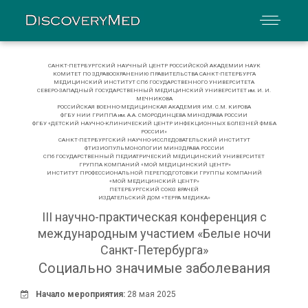
САНКТ-ПЕТРБУРГСКИЙ НАУЧНЫЙ ЦЕНТР РОССИЙСКОЙ АКАДЕМИИ НАУК
КОМИТЕТ ПО ЗДРАВООХРАНЕНИЮ ПРАВИТЕЛЬСТВА САНКТ-ПЕТЕРБУРГА
МЕДИЦИНСКИЙ ИНСТИТУТ СПб ГОСУДАРСТВЕННОГО УНИВЕРСИТЕТА
СЕВЕРО-ЗАПАДНЫЙ ГОСУДАРСТВЕННЫЙ МЕДИЦИНСКИЙ УНИВЕРСИТЕТ им. И. И.
МЕЧНИКОВА
РОССИЙСКАЯ ВОЕННО-МЕДИЦИНСКАЯ АКАДЕМИЯ ИМ. С.М. КИРОВА
ФГБУ НИИ ГРИППА им. А.А. СМОРОДИНЦЕВА МИНЗДРАВА РОССИИ
ФГБУ «ДЕТСКИЙ НАУЧНО-КЛИНИЧЕСКИЙ ЦЕНТР ИНФЕКЦИОННЫХ БОЛЕЗНЕЙ ФМБА
РОССИИ»
САНКТ-ПЕТРБУРГСКИЙ НАУЧНО-ИССЛЕДОВАТЕЛЬСКИЙ ИНСТИТУТ
ФТИЗИОПУЛЬМОНОЛОГИИ МИНЗДРАВА РОССИИ
СПб ГОСУДАРСТВЕННЫЙ ПЕДИАТРИЧЕСКИЙ МЕДИЦИНСКИЙ УНИВЕРСИТЕТ
ГРУППА КОМПАНИЙ «МОЙ МЕДИЦИНСКИЙ ЦЕНТР»
ИНСТИТУТ ПРОФЕССИОНАЛЬНОЙ ПЕРЕПОДГОТОВКИ ГРУППЫ КОМПАНИЙ
«МОЙ МЕДИЦИНСКИЙ ЦЕНТР»
ПЕТЕРБУРГСКИЙ СОЮЗ ВРАЧЕЙ
ИЗДАТЕЛЬСКИЙ ДОМ «ТЕРРА МЕДИКА»
III научно-практическая конференция с
международным участием «Белые ночи
Санкт-Петербурга»
Cоциально значимые заболевания
Начало мероприятия:
28 мая 2025