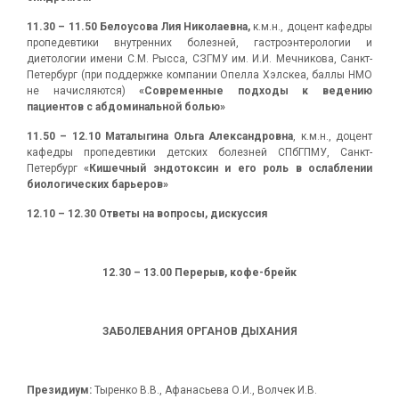
11.30 – 11.50 Белоусова Лия Николаевна,
к.м.н., доцент кафедры
пропедевтики внутренних болезней, гастроэнтерологии и
диетологии имени С.М. Рысса, СЗГМУ им. И.И. Мечникова, Санкт-
Петербург (при поддержке компании Опелла Хэлскеа, баллы НМО
не начисляются)
«Современные подходы к ведению
пациентов с абдоминальной болью»
11.50 – 12.10
Маталыгина Ольга Александровна
, к.м.н., доцент
кафедры пропедевтики детских болезней СПбГПМУ, Санкт-
Петербург
«
Кишечный эндотоксин и его роль в ослаблении
биологических барьеров»
12.10 – 12.30 Ответы на вопросы, дискуссия
12.30 – 13.00 Перерыв, кофе-брейк
ЗАБОЛЕВАНИЯ ОРГАНОВ ДЫХАНИЯ
Президиум:
Тыренко В.В., Афанасьева О.И., Волчек И.В.