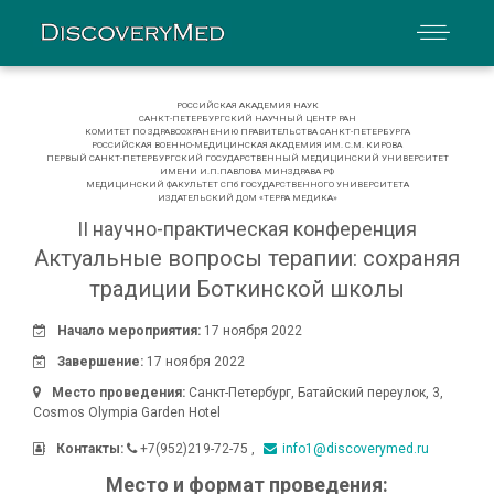
РОССИЙСКАЯ АКАДЕМИЯ НАУК
САНКТ-ПЕТЕРБУРГСКИЙ НАУЧНЫЙ ЦЕНТР РАН
КОМИТЕТ ПО ЗДРАВООХРАНЕНИЮ ПРАВИТЕЛЬСТВА САНКТ-ПЕТЕРБУРГА
РОССИЙСКАЯ ВОЕННО-МЕДИЦИНСКАЯ АКАДЕМИЯ ИМ. С.М. КИРОВА
ПЕРВЫЙ САНКТ-ПЕТЕРБУРГСКИЙ ГОСУДАРСТВЕННЫЙ МЕДИЦИНСКИЙ УНИВЕРСИТЕТ
ИМЕНИ И.П.ПАВЛОВА МИНЗДРАВА РФ
МЕДИЦИНСКИЙ ФАКУЛЬТЕТ СПб ГОСУДАРСТВЕННОГО УНИВЕРСИТЕТА
ИЗДАТЕЛЬСКИЙ ДОМ «ТЕРРА МЕДИКА»
II научно-практическая конференция
Актуальные вопросы терапии: сохраняя
традиции Боткинской школы
Начало мероприятия:
17 ноября 2022
Завершение:
17 ноября 2022
Место проведения:
Санкт-Петербург
,
Батайский переулок, 3
,
Cosmos Olympia Garden Hotel
Контакты:
+7(952)219-72-75
info1@discoverymed.ru
Место и формат проведения: