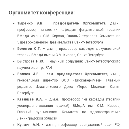
Оргкомитет конференции:
Тыренко В.В.
–
председатель Оргкомитета,
д.м.н.,
профессор, начальник кафедры факультетской терапии
ВМедА имени С.М. Кирова, Главный терапевт Комитета по
Здравоохранению Правительства Санкт-Петербурга
Бологов С.Г.
– д.м.н., профессор кафедры факультетской
терапии ВМедА имени С.М. Кирова, Санкт-Петербург
Быстрова Н.Ю.
– научный сотрудник Санкт-Петербургского
научного центра РАН
Волчек И.В.
–
зам. председателя Оргкомитета
, к.м.н.,
генеральный директор ООО «ДискавериМед», Главный
редактор Издательского Дома «Терра Медика», Санкт-
Петербург
Казанцев В.А. –
д.м.н., профессор 1-й кафедры (терапии
усовершенствования врачей) ВМедА им. С.М. Кирова,
Главный пульмонолог Комитета по здравоохранению
Ленинградской области
Кучмин А.Н. -
д.м.н., профессор, заслуженный врач РФ,