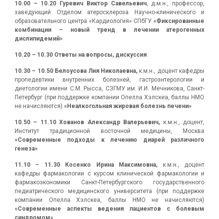
10.00 – 10.20
Гуревич Виктор Савельевич
, д.м.н., профессор,
заведующий Отделом атеросклероза Научно-клинического и
образовательного центра «Кардиология» СПбГУ
«
Фиксированные
комбинации – новый тренд в лечении атерогенных
дислипидемий
»
10.20 – 10.30 Ответы на вопросы, дискуссия
10.30 – 10.50 Белоусова Лия Николаевна,
к.м.н., доцент кафедры
пропедевтики внутренних болезней, гастроэнтерологии и
диетологии имени С.М. Рысса, СЗГМУ им. И.И. Мечникова, Санкт-
Петербург (при поддержке компании Опелла Хэлскеа, баллы НМО
не начисляются)
«Неалкогольная жировая болезнь печени»
10.50 – 11.10
Хованов Александр Валерьевич,
к.м.н., доцент,
Институт традиционной восточной медицины, Москва
«Современные подходы к лечению диарей различного
генеза»
11.10 – 11.30
Косенко Ирина Максимовна,
к.м.н., доцент
кафедры фармакологии с курсом клинической фармакологии и
фармакоэкономики Санкт-Петербургского государственного
педиатрического медицинского университета (при поддержке
компании Опелла Хэлскеа, баллы НМО не начисляются)
«Современные аспекты ведения пациентов с болевым
синдромом»