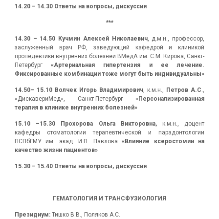
14.20 – 14.30 Ответы на вопросы, дискуссия
***
14.30 – 14.50 Кучмин Алексей Николаевич
, д.м.н., профессор,
заслуженный врач РФ, заведующий кафедрой и клиникой
пропедевтики внутренних болезней ВМедА им. С.М. Кирова, Санкт-
Петербург
«Артериальная гипертензия и ее лечение.
Фиксированные комбинации тоже могут быть индивидуальны»
14.50
–
15.10
Волчек Игорь Владимирович
, к.м.н.,
Петров А.С
.,
«ДискавериМед», Санкт-Петербург
«Персонализированная
терапия в клинике внутренних болезней»
15.10
–
15.30 Прохорова Ольга Викторовна,
к.м.н., доцент
кафедры стоматологии терапевтической и парадонтологии
ПСПбГМУ им. акад. И.П. Павлова
«Влияние ксеростомии на
качество жизни пациентов»
15.30 – 15.40
Ответы на вопросы, дискуссия
ГЕМАТОЛОГИЯ И ТРАНСФУЗИОЛОГИЯ
Президиум:
Тишко В.В., Поляков А.С.