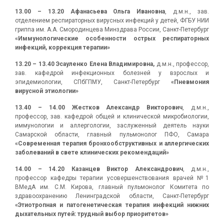
13.00 – 13.20
Афанасьева Ольга Ивановна
, д.м.н., зав.
отделением респираторных вирусных инфекций у детей, ФГБУ НИИ
гриппа им. А.А. Смородинцева Минздрава России, Санкт-Петербург
«Иммунологические особенности острых респираторных
инфекций, коррекция терапии»
13.20 – 13.40 Эсауленко Елена Владимировна,
д.м.н., профессор,
зав. кафедрой инфекционных болезней у взрослых и
эпидемиологии, СПбГПМУ, Санкт-Петербург
«Пневмония
вирусной этиологии»
13.40 – 14.00 Жестков Александр Викторович
, д.м.н.,
профессор, зав. кафедрой общей и клинической микробиологии,
иммунологии и аллергологии, заслуженный деятель науки
Самарской области, главный пульмонолог ПФО, Самара
«Современная терапия бронхообструктивных и аллергических
заболеваний в свете клинических рекомендаций»
14.00 – 14.20
Казанцев Виктор Александрович
, д.м.н.,
профессор кафедры терапии усовершенствования врачей №1
ВМедА им. С.М. Кирова, главный пульмонолог Комитета по
здравоохранению Ленинградской области, Санкт-Петербург
«Этиотропная и патогенетическая терапия инфекций нижних
дыхательных путей: трудный выбор приоритетов»