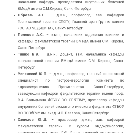
начальник кафедры пропедевтики внутренних болезней
ВМедА имени С.М.Кирова, Санкт-Петербург
Обрезан А.Г
. – д.м.н., профессор, зав. кафедрой
Госпитальной терапии СПбГУ, Главный врач Группы клиник
«СОГАЗ МЕДИЦИНА», Санкт-Петербург
Поляков А.С.
– к.м.н., начальник отделения клиники и
кафедры факультетской терапии ВМедА имени С.М. Кирова,
Санкт-Петербург
Тишко В.В
. – д.м.н., доцент, зам. начальника кафедры
факультетской терапии ВМедА имени С.М. Кирова, Санкт-
Петербург
Успенский Ю.П. –
д.м.н., профессор, главный внештатный
специалист по гастроэнтерологии Комитета по
здравоохранению Правительства Санкт-Петербурга,
заведующий кафедрой факультетской терапии имени проф.
В.А. Вальдмана ФГБОУ ВО СПбГПМУ, профессор кафедры
внутренних болезней стоматологического факультета ФГБОУ
ВО ПСПбГМУ им. акад. И.П. Павлова, Санкт-Петербург
Халимов Ю.Ш.
– профессор, д.м.н., зав. кафедрой
факультетской терапии с курсом эндокринологии,
кардиологии им. акад. Г.Ф. Ланга, главный эндокринолог