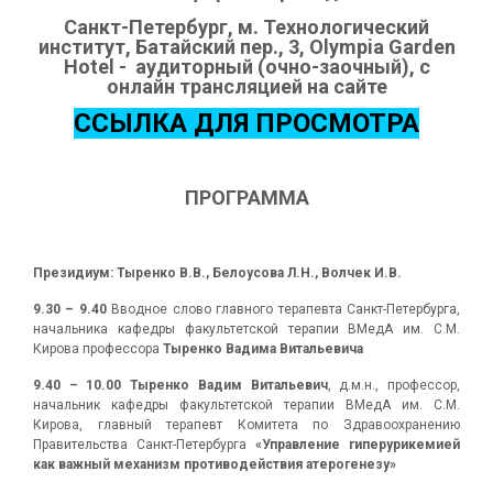
Санкт-Петербург, м. Технологический
институт, Батайский пер., 3,
Olympia
Garden
Hotel -
аудиторный (очно-заочный), с
онлайн трансляцией
на
сайте
ССЫЛКА ДЛЯ ПРОСМОТРА
ПРОГРАММА
Президиум:
Тыренко В.В., Белоусова Л.Н., Волчек И.В.
9.30 – 9.40
Вводное слово главного терапевта Санкт-Петербурга,
начальника кафедры факультетской терапии ВМедА им. С.М.
Кирова профессора
Тыренко Вадима Витальевича
9.40 – 10.00 Тыренко Вадим Витальевич
, д.м.н., профессор,
начальник кафедры факультетской терапии ВМедА им. С.М.
Кирова, главный терапевт Комитета по Здравоохранению
Правительства Санкт-Петербурга
«Управление гиперурикемией
как важный механизм противодействия атерогенезу»