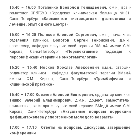
15.40 – 16.00 Потапенко Всеволод Геннадьевич,
к.м.н., врач-
гематолог СПбГБУЗ «Городская клиническая больница №31,
Санкт-Петербург
«Клональные гистиоцитозы: диагностика и
лечение, опыт одного центра»
16.00 – 16.20
Поляков Алексей Сергеевич,
к.м.н., начальник
отделения клиники,
Бологов Сергей Генрихович
,
д.м.н.,
профессор, кафедра факультетской терапии ВМедА имени С.М.
Кирова, Санкт-Петербург
«Перспективные подходы к
персонификации терапии в онкогематологии»
16.20 – 16.40
Носков Ярослав Алексеевич
, к.м.н., старший
ординатор клиники кафедры факультетской терапии ВМедА
имени С.М. Кирова, Санкт-Петербург
«Тромбофилии в
клинической практике»
16.40 – 17.00
Ковалев Алексей Викторович
,
ординатор клиники,
Тишко Валерий Владимирович
,
д.м.н., доцент, заместитель
начальника, кафедра факультетской терапии ВМедА имени С.М.
Кирова, Санкт-Петербург
«Актуальные вопросы коррекции
дефицита железа у спортсменок молодого возраста»
17.00 – 17.10
Ответы на вопросы, дискуссия, завершение
конференции